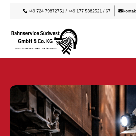
Skip
+49 724 79872751 / +49 177 5382521 / 67
konta
to
content