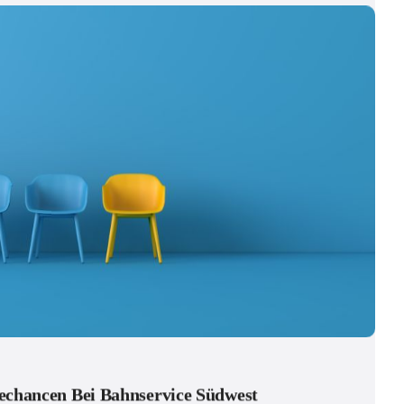
echancen Bei Bahnservice Südwest