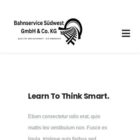
Skip
to
content
Tog
Nav
Startseite
Unternehmen
Learn To Think Smart.
Leistungen
Etiam consectetur odio erat, quis
Karriere
mattis leo vestibulum non. Fusce ex
ligula, tristique quis finibus sed,
Anfrage