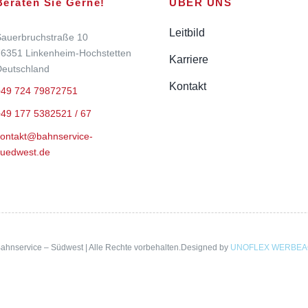
Beraten Sie Gerne!
ÜBER UNS
Leitbild
auerbruchstraße 10
6351 Linkenheim-Hochstetten
Karriere
eutschland
Kontakt
+49 724 79872751
49 177 5382521 / 67
ontakt@bahnservice-
uedwest.de
ahnservice – Südwest | Alle Rechte vorbehalten.Designed by
UNOFLEX WERBE