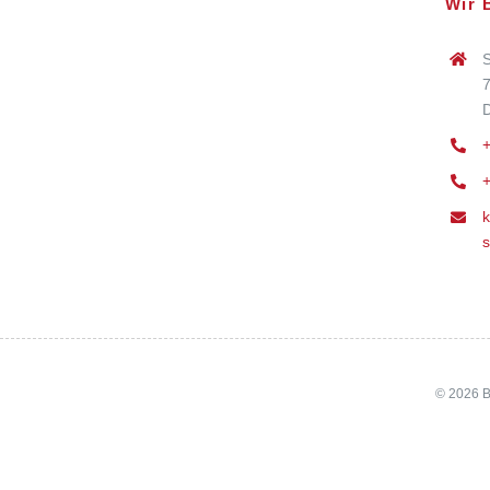
Wir 
S
7
D
+
k
s
© 2026 B